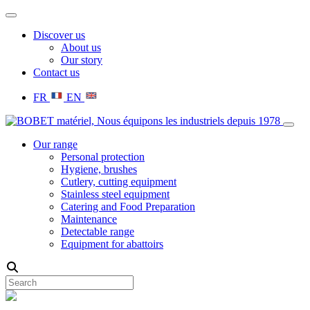
Discover us
About us
Our story
Contact us
FR
EN
Our range
Personal protection
Hygiene, brushes
Cutlery, cutting equipment
Stainless steel equipment
Catering and Food Preparation
Maintenance
Detectable range
Equipment for abattoirs