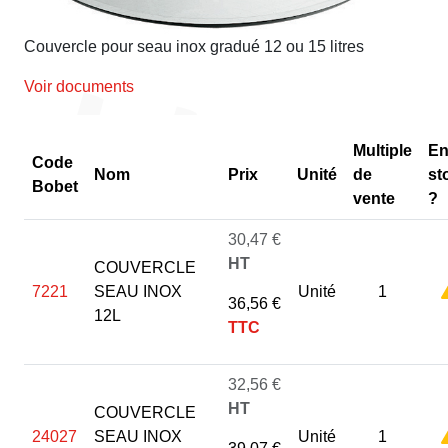
Couvercle pour seau inox gradué 12 ou 15 litres
Voir documents
Multiple
E
Code
Nom
Prix
Unité
de
st
Bobet
vente
?
30,47 €
HT
COUVERCLE
7221
SEAU INOX
Unité
1
36,56 €
12L
TTC
32,56 €
HT
COUVERCLE
24027
SEAU INOX
Unité
1