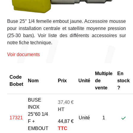
Buse 25° 1/4 femelle embout jaune. Accessoire mousse
pour installation centrale et satellite moyenne pression
(25-30 bars). Voir liste des différents accessoires sur
notre fiche technique.
Voir documents
Multiple
En
Code
Nom
Prix
Unité
de
stock
Bobet
vente
?
BUSE
37,40 €
INOX
HT
25°60 1/4
17321
Unité
1
F +
44,87 €
EMBOUT
TTC