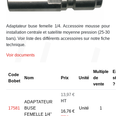
Adaptateur buse femelle 1/4. Accessoire mousse pour
installation centrale et satellite moyenne pression (25-30
bars). Voir liste des différents accessoires sur notre fiche
technique.
Voir documents
Multiple
E
Code
Nom
Prix
Unité
de
s
Bobet
vente
?
13,97 €
HT
ADAPTATEUR
17581
BUSE
Unité
1
16,76 €
FEMELLE 1/4"