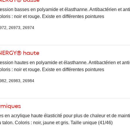
INERGY® basse
sion basses en polyamide et élasthanne. Antibactérien et anti
loris : noir et rouge. Existe en différentes pointures
972, 26973, 26974
INERGY® haute
sion hautes en polyamide et élasthanne. Antibactérien et antis
loris : noir et rouge. Existe en différentes pointures
982, 26983, 26984
rmiques
 en acrylique haute élasticité pour plus de chaleur et de maint
 talon. Coloris : noir, jaune et gris. Taille unique (41/46)