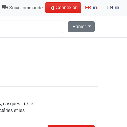
Connexion
FR
EN
Suivi commande
Panier
, casques...). Ce
téries et les