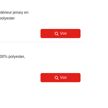
xtérieur jersey en
polyester
Voir
100% polyester,
Voir