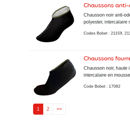
Chaussons anti-
Chausson noir anti-odeu
polyester, intercalair
Codes Bobet : 21159, 21
Chaussons fourr
Chausson noir, haute is
intercalaire en mouss
Code Bobet : 17082
1
2
>>