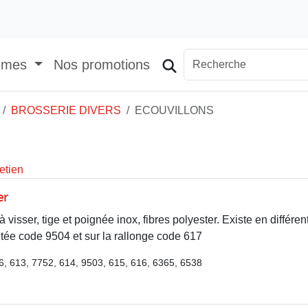
mmes
Nos promotions
BROSSERIE DIVERS
ECOUVILLONS
etien
er
à visser, tige et poignée inox, fibres polyester. Existe en différe
letée code 9504 et sur la rallonge code 617
6, 613, 7752, 614, 9503, 615, 616, 6365, 6538