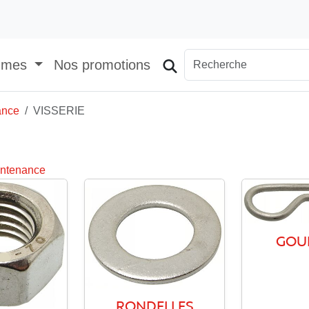
mmes
Nos promotions
ance
VISSERIE
intenance
GOUP
RONDELLES