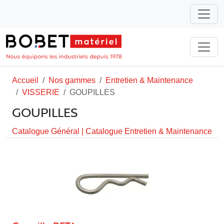
Accueil
Nos gammes
Entretien & Maintenance
VISSERIE
GOUPILLES
GOUPILLES
Catalogue Général
|
Catalogue Entretien & Maintenance