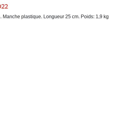
022
. Manche plastique. Longueur 25 cm. Poids: 1,9 kg